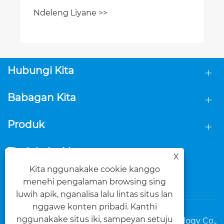
Hubungi Kita
Babagan Kita
Produk
Tindakake kita
X
Kita nggunakake cookie kanggo
menehi pengalaman browsing sing
luwih apik, nganalisa lalu lintas situs lan
nggawe konten pribadi. Kanthi
nggunakake situs iki, sampeyan setuju
Hak Cipta © 2025 Foshan Dasi Metal Technology Co.,