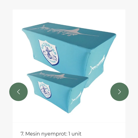
Apa sing Ndadekake Bendera Persegi
Panjang minangka Pilihan Paling Apik
kanggo Iklan lan Branding Modern?
Ndeleng Liyane >>

