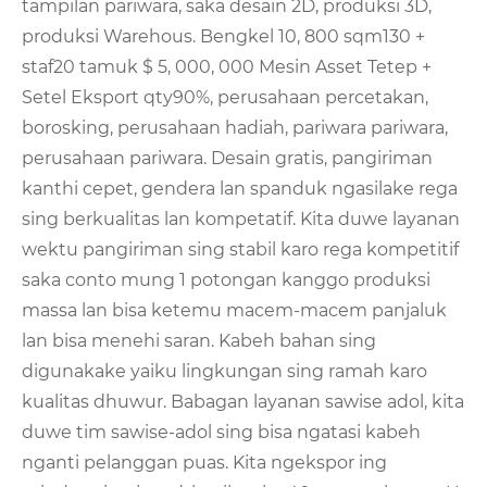
tampilan pariwara, saka desain 2D, produksi 3D,
produksi Warehous. Bengkel 10, 800 sqm130 +
staf20 tamuk $ 5, 000, 000 Mesin Asset Tetep +
Setel Eksport qty90%, perusahaan percetakan,
borosking, perusahaan hadiah, pariwara pariwara,
perusahaan pariwara. Desain gratis, pangiriman
kanthi cepet, gendera lan spanduk ngasilake rega
sing berkualitas lan kompetatif. Kita duwe layanan
wektu pangiriman sing stabil karo rega kompetitif
saka conto mung 1 potongan kanggo produksi
massa lan bisa ketemu macem-macem panjaluk
lan bisa menehi saran. Kabeh bahan sing
digunakake yaiku lingkungan sing ramah karo
kualitas dhuwur. Babagan layanan sawise adol, kita
duwe tim sawise-adol sing bisa ngatasi kabeh
nganti pelanggan puas. Kita ngekspor ing