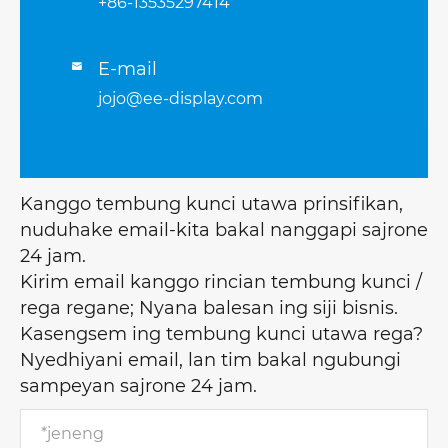
+86-13535297414
E-mail

jojo@ee-display.com
Kanggo tembung kunci utawa prinsifikan,
nuduhake email-kita bakal nanggapi sajrone
24 jam.
Kirim email kanggo rincian tembung kunci /
rega regane; Nyana balesan ing siji bisnis.
Kasengsem ing tembung kunci utawa rega?
Nyedhiyani email, lan tim bakal ngubungi
sampeyan sajrone 24 jam.