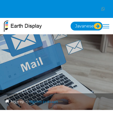
Javanese
Ngarep
Ngirim priksaan