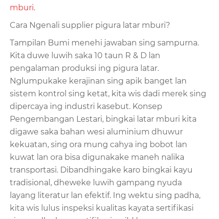
mburi
.
Cara Ngenali supplier pigura latar mburi?
Tampilan Bumi menehi jawaban sing sampurna.
Kita duwe luwih saka 10 taun R & D lan
pengalaman produksi ing pigura latar.
Nglumpukake kerajinan sing apik banget lan
sistem kontrol sing ketat, kita wis dadi merek sing
dipercaya ing industri kasebut. Konsep
Pengembangan Lestari, bingkai latar mburi kita
digawe saka bahan wesi aluminium dhuwur
kekuatan, sing ora mung cahya ing bobot lan
kuwat lan ora bisa digunakake maneh nalika
transportasi. Dibandhingake karo bingkai kayu
tradisional, dheweke luwih gampang nyuda
layang literatur lan efektif. Ing wektu sing padha,
kita wis lulus inspeksi kualitas kayata sertifikasi