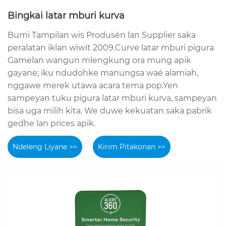
Bingkai latar mburi kurva
Bumi Tampilan wis Produsèn lan Supplier saka
peralatan iklan wiwit 2009.Curve latar mburi pigura
Gamelan wangun mlengkung ora mung apik
gayane; iku ndudohke manungsa waé alamiah,
nggawe merek utawa acara tema pop.Yen
sampeyan tuku pigura latar mburi kurva, sampeyan
bisa uga milih kita. We duwe kekuatan saka pabrik
gedhe lan prices apik.
Ndeleng Liyane >>
Kirim Pitakonan >>