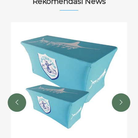
Rekomendasi News

