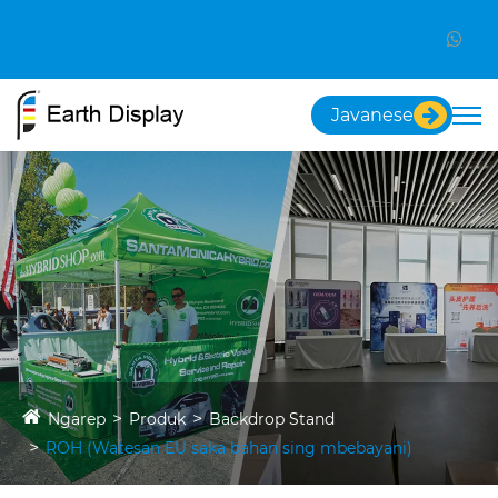
Javanese
Ngarep
Produk
Backdrop Stand
ROH (Watesan EU saka bahan sing mbebayani)