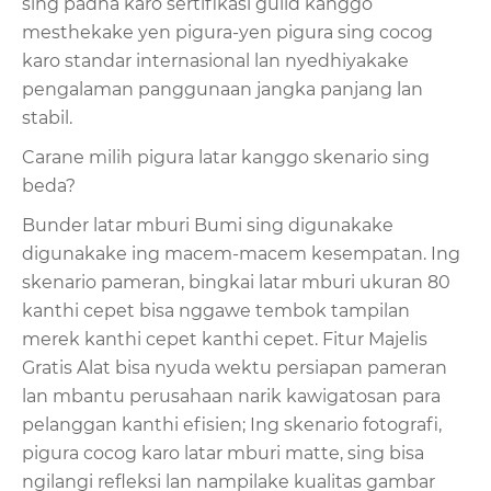
sing padha karo sertifikasi guild kanggo
mesthekake yen pigura-yen pigura sing cocog
karo standar internasional lan nyedhiyakake
pengalaman panggunaan jangka panjang lan
stabil.
Carane milih pigura latar kanggo skenario sing
beda?
Bunder latar mburi Bumi sing digunakake
digunakake ing macem-macem kesempatan. Ing
skenario pameran, bingkai latar mburi ukuran 80
kanthi cepet bisa nggawe tembok tampilan
merek kanthi cepet kanthi cepet. Fitur Majelis
Gratis Alat bisa nyuda wektu persiapan pameran
lan mbantu perusahaan narik kawigatosan para
pelanggan kanthi efisien; Ing skenario fotografi,
pigura cocog karo latar mburi matte, sing bisa
ngilangi refleksi lan nampilake kualitas gambar