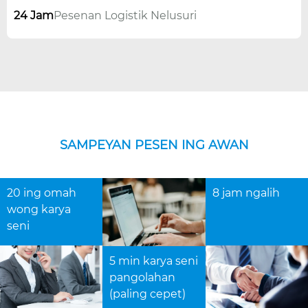
24 Jam
Pesenan Logistik Nelusuri
SAMPEYAN PESEN ING AWAN
20 ing omah
8 jam ngalih
wong karya
seni
5 min karya seni
pangolahan
(paling cepet)