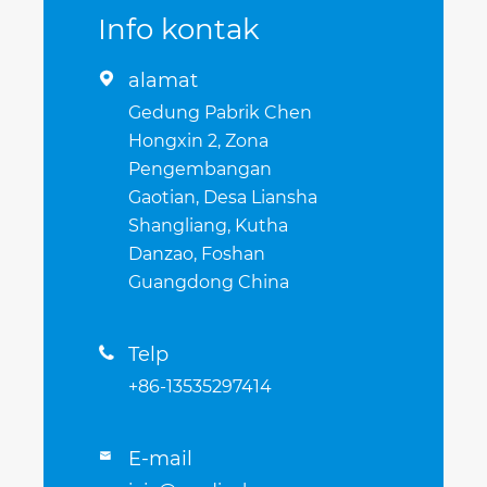
Info kontak
alamat

Gedung Pabrik Chen
Hongxin 2, Zona
Pengembangan
Gaotian, Desa Liansha
Shangliang, Kutha
Danzao, Foshan
Guangdong China
Telp

+86-13535297414
E-mail
