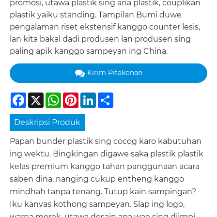
promosi, utawa plastik sing ana plastik, couplikan
plastik yaiku standing. Tampilan Bumi duwe
pengalaman riset ekstensif kanggo counter lesis,
lan kita bakal dadi produsen lan produsen sing
paling apik kanggo sampeyan ing China.
Kirim Pitakonan
Facebook
X
WhatsApp
Pinterest
LinkedIn
Share
Deskripsi Produk
Papan bunder plastik sing cocog karo kabutuhan
ing wektu. Bingkingan digawe saka plastik plastik
kelas premium kanggo tahan panggunaan acara
saben dina, nanging cukup entheng kanggo
mindhah tanpa tenang. Tutup kain sampingan?
Iku kanvas kothong sampeyan. Slap ing logo,
warna merek, utawa desain apa wae sing diimpi