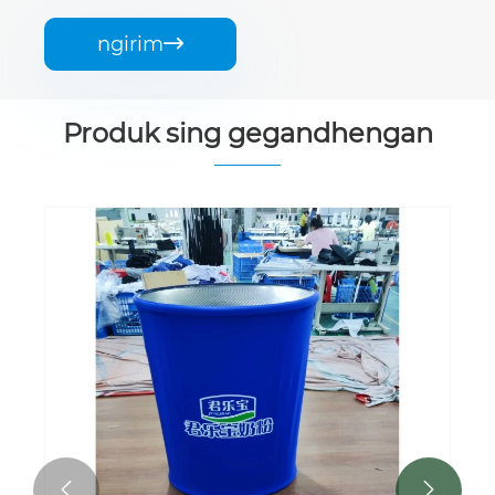
ngirim

Produk sing gegandhengan

