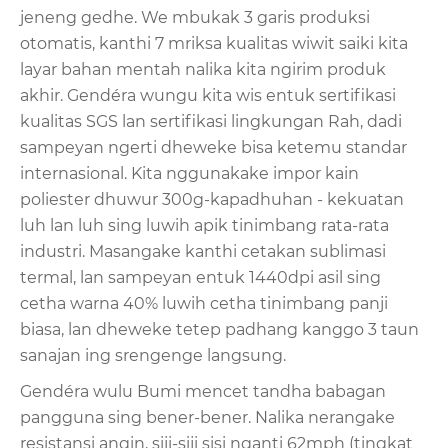
jeneng gedhe. We mbukak 3 garis produksi
otomatis, kanthi 7 mriksa kualitas wiwit saiki kita
layar bahan mentah nalika kita ngirim produk
akhir. Gendéra wungu kita wis entuk sertifikasi
kualitas SGS lan sertifikasi lingkungan Rah, dadi
sampeyan ngerti dheweke bisa ketemu standar
internasional. Kita nggunakake impor kain
poliester dhuwur 300g-kapadhuhan - kekuatan
luh lan luh sing luwih apik tinimbang rata-rata
industri. Masangake kanthi cetakan sublimasi
termal, lan sampeyan entuk 1440dpi asil sing
cetha warna 40% luwih cetha tinimbang panji
biasa, lan dheweke tetep padhang kanggo 3 taun
sanajan ing srengenge langsung.
Gendéra wulu Bumi mencet tandha babagan
pangguna sing bener-bener. Nalika nerangake
resistansi angin, siji-siji sisi nganti 62mph (tingkat