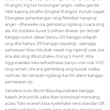
10 angin) ing tes trowongan angin, nalika ganda
tikel kaping pindho (tingkat 8 angin). Kutub-cagak
fiberglass penerbangan sing fleksibel nanging
angel - dheweke ora gampang ngilangi cuaca sing
ala. Kit instalasi duwe 5 pilihan dhasar: pin lemah
kanggo suket, dasar banyu 20l kanggo wilayah
sing diisi banyu 20l kanggo pejuang - saengga
sampeyan bisa mbukak cepet ing ngendi wae, ora
ana alat sing dibutuhake, mung 5 menit. Kita
nggunakake inks adhedhasar banyu-vok-vok-VOC
sing ramah, ora ana gamblang sing kuwat nalika
nyithak, lan sampah ngilangi kanthi alami kanggo
pemasaran ijo.
Gendéra wulu Bumi Bisa digunakake kanggo
kabeh jinis bintik, saka iklan komersial menyang
acara. Toko eceran bisa nyelehake versi standar 12ft
kanthi ngleboke, kanthi nggunakake desain sing