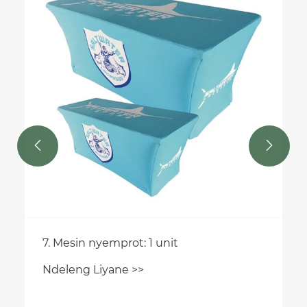


7. Mesin nyemprot: 1 unit
Ndeleng Liyane >>