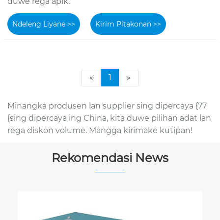
duwe rega apik.
Ndeleng Liyane >>
Kirim Pitakonan >>
«
1
»
Minangka produsen lan supplier sing dipercaya {77
{sing dipercaya ing China, kita duwe pilihan adat lan
rega diskon volume. Mangga kirimake kutipan!
Rekomendasi News