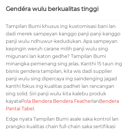
Gendéra wulu berkualitas tinggi
Tampilan Bumi khusus ing kustomisasi bani lan
dadi merek sampeyan kanggo panji panji kanggo
panji wulu ndhuwur-kedudukan. Apa sampeyan
kepingin weruh carane milih panji wulu sing
migunani lan katon gedhe? Tampilan Bumi
minangka pemenang sing jelas. Kanthi 15 taun ing
bisnis gendera tampilan, kita wis dadi supplier
panji wulu sing dipercaya ing saindenging jagad
kanthi fokus ing kualitas padhet lan rancangan
sing solid. Siri panji wulu kita kalebu produk
kayata
Pola Bendera Bendera Feather
lan
Bendera
Pantai Tabel
.
Edge nyata Tampilan Bumi asale saka kontrol lan
prangko kualitas chain full-chain saka sertifikasi