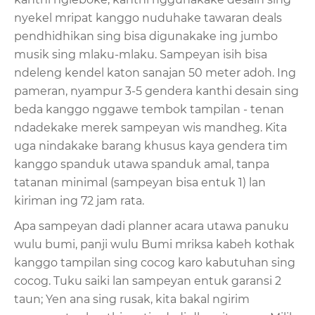
nyekel mripat kanggo nuduhake tawaran deals
pendhidhikan sing bisa digunakake ing jumbo
musik sing mlaku-mlaku. Sampeyan isih bisa
ndeleng kendel katon sanajan 50 meter adoh. Ing
pameran, nyampur 3-5 gendera kanthi desain sing
beda kanggo nggawe tembok tampilan - tenan
ndadekake merek sampeyan wis mandheg. Kita
uga nindakake barang khusus kaya gendera tim
kanggo spanduk utawa spanduk amal, tanpa
tatanan minimal (sampeyan bisa entuk 1) lan
kiriman ing 72 jam rata.
Apa sampeyan dadi planner acara utawa panuku
wulu bumi, panji wulu Bumi mriksa kabeh kothak
kanggo tampilan sing cocog karo kabutuhan sing
cocog. Tuku saiki lan sampeyan entuk garansi 2
taun; Yen ana sing rusak, kita bakal ngirim