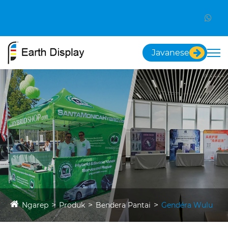
Javanese
Ngarep
Produk
Bendera Pantai
Gendéra Wulu