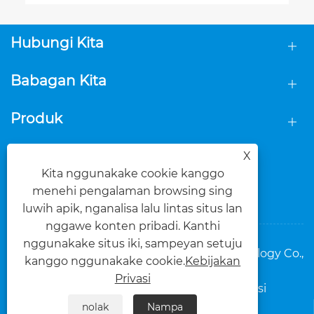
Hubungi Kita
Babagan Kita
Produk
Tindakake kita
X
Kita nggunakake cookie kanggo
menehi pengalaman browsing sing
luwih apik, nganalisa lalu lintas situs lan
nggawe konten pribadi. Kanthi
nggunakake situs iki, sampeyan setuju
Hak Cipta © 2025 Foshan Dasi Metal Technology Co.,
kanggo nggunakake cookie.
Kebijakan
Ltd. Kabeh Hak Dilindungi.
Privasi
Links
Sitemap
RSS
XML
Kebijakan Privasi
nolak
Nampa