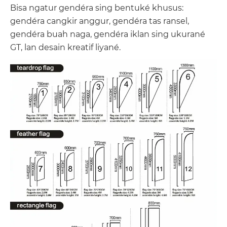
Bisa ngatur gendéra sing bentuké khusus:
gendéra cangkir anggur, gendéra tas ransel,
gendéra buah naga, gendéra iklan sing ukurané
GT, lan desain kreatif liyané.