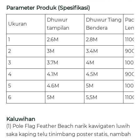
Parameter Produk (Spesifikasi)
Dhuwur
Dhuwur Tiang
Packi
Ukuran
tampilan
Bendera
Leng
1
2.6M
2.8M
110C
2
3M
3.4M
90CM
3
3.7M
4M
100C
4
4.1M
4.5M
90CM
5
4.6M
5M
100C
6
5M
5,5M
110C
Kaluwihan
(1) Pole Flag Feather Beach narik kawigaten luwih
saka kaping telu tinimbang poster statis, nambah