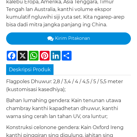
kalebu Eropa, Amerika, Asia Tenggara, Timur
Tengah lan Australia, kanthi volume ekspor
kumulatif ngluwihi siji yuta set. Kita ngarep-arep
bisa dadi mitra jangka panjang ing China.
Kirim Pitakonan
Facebook
X
WhatsApp
Pinterest
LinkedIn
Share
Deskripsi Produk
Flagpoles Dhuwur: 2,8 / 3,4 / 4 / 4,5 / 5 / 5,5 meter
(kustomisasi kasedhiya);
Bahan lumahing gendera: Kain tenunan utawa
chambray kanthi kapadhetan dhuwur, kanthi
warna sing cerah lan tahan UV, ora luntur;
Konstruksi celonone gendera: Kain Oxford Ireng
kanthi pinggiran sing digulung, jahitan sing