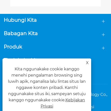
Hubungi Kita
Babagan Kita
Produk
Tindakake kita
X
Kita nggunakake cookie kanggo
menehi pengalaman browsing sing
luwih apik, nganalisa lalu lintas situs lan
nggawe konten pribadi. Kanthi
nggunakake situs iki, sampeyan setuju
Hak Cipta © 2025 Foshan Dasi Metal Technology Co.,
kanggo nggunakake cookie.
Kebijakan
Ltd. Kabeh Hak Dilindungi.
Privasi
Links
Sitemap
RSS
XML
Kebijakan Privasi