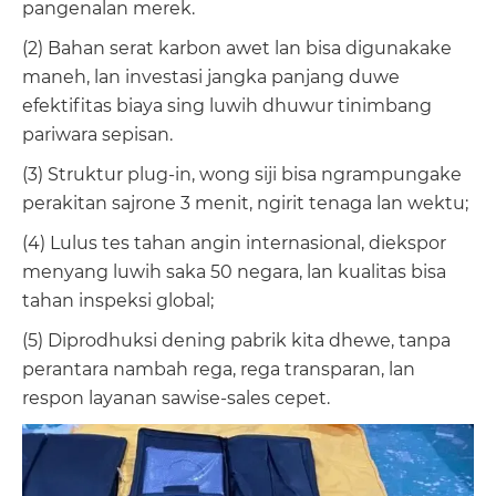
pangenalan merek.
(2) Bahan serat karbon awet lan bisa digunakake
maneh, lan investasi jangka panjang duwe
efektifitas biaya sing luwih dhuwur tinimbang
pariwara sepisan.
(3) Struktur plug-in, wong siji bisa ngrampungake
perakitan sajrone 3 menit, ngirit tenaga lan wektu;
(4) Lulus tes tahan angin internasional, diekspor
menyang luwih saka 50 negara, lan kualitas bisa
tahan inspeksi global;
(5) Diprodhuksi dening pabrik kita dhewe, tanpa
perantara nambah rega, rega transparan, lan
respon layanan sawise-sales cepet.