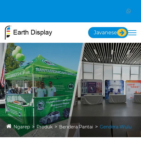
Javanese
Ngarep
Produk
Bendera Pantai
Gendéra Wulu