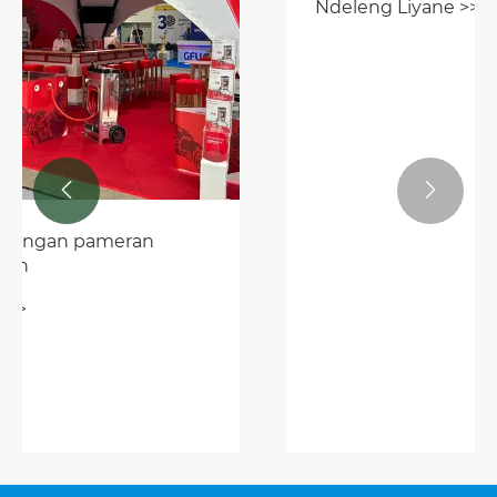


Panggunaan tents pameran
Ndeleng Liyane >>