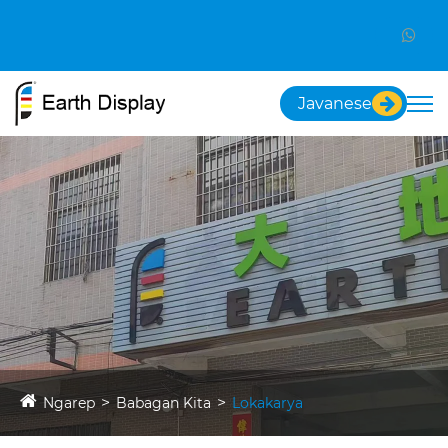
Javanese
Ngarep
Babagan Kita
Lokakarya