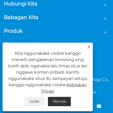
Hubungi Kita
Babagan Kita
Produk
Tindakake kita
X
Kita nggunakake cookie kanggo
menehi pengalaman browsing sing
luwih apik, nganalisa lalu lintas situs lan
nggawe konten pribadi. Kanthi
nggunakake situs iki, sampeyan setuju
Hak Cipta © 2025 Foshan Dasi Metal Technology Co.,
kanggo nggunakake cookie.
Kebijakan
Ltd. Kabeh Hak Dilindungi.
Privasi
Links
Sitemap
RSS
XML
Kebijakan Privasi
nolak
Nampa



