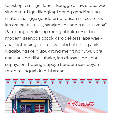
teleskopik minger lancar kanggo dhuwur apa wae
sing perlu. Uga dilengkapi dering gendéra sing
muter, saéngga gendéramu tansah macet terus
lan ora bakal kusut, sanajan ana angin alus saka AC.
Rampung perak sing mengkilat iku resik lan
modern, saengga cocok karo dekorasi apa wae -
apa kantor sing apik utawa lobi hotel sing apik.
Nggabungake njupuk rong menit ndhuwur, ora
ana alat sing dibutuhake, lan dhasar sing abot
supaya ora tipping, supaya bendera sampeyan
tetep munggah kanthi aman.