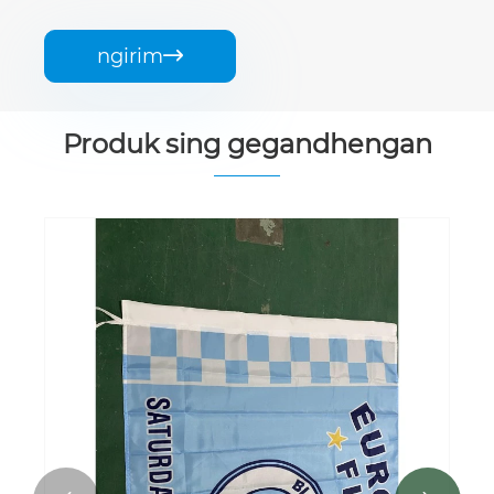
ngirim

Produk sing gegandhengan
Banner Vinyl Gedhe
Ndeleng Liyane >>