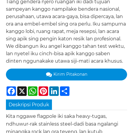
Tiang gendera njero ruangan iki dadi tujuan
sampeyan kanggo nampilake bendera nasional,
perusahaan, utawa acara-gaya, bisa dipercaya, lan
ora ana embel-embel sing ora perlu. Iku sampurna
kanggo lobi, ruang rapat, meja resepsi, lan acara
sing apik sing pengin katon resik lan profesional.
We dibangun iku angel kanggo tahan test wektu,
lan nyetel iku cinch-bisa apik kanggo saben
dinten nggunakake utawa siji-mati acara khusus.
Kirim Pitakonan
Facebook
X
WhatsApp
Pinterest
LinkedIn
Share
Deskripsi Produk
Kita nggawe flagpole iki saka heavy-tugas,
ndhuwur-rak stainless steel-dadi basa ngalangi
minangka rock lan ora teyeng, lan kutub