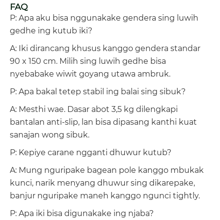
FAQ
P: Apa aku bisa nggunakake gendera sing luwih
gedhe ing kutub iki?
A: Iki dirancang khusus kanggo gendera standar
90 x 150 cm. Milih sing luwih gedhe bisa
nyebabake wiwit goyang utawa ambruk.
P: Apa bakal tetep stabil ing balai sing sibuk?
A: Mesthi wae. Dasar abot 3,5 kg dilengkapi
bantalan anti-slip, lan bisa dipasang kanthi kuat
sanajan wong sibuk.
P: Kepiye carane ngganti dhuwur kutub?
A: Mung nguripake bagean pole kanggo mbukak
kunci, narik menyang dhuwur sing dikarepake,
banjur nguripake maneh kanggo ngunci tightly.
P: Apa iki bisa digunakake ing njaba?