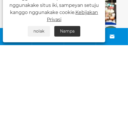
Ndeleng Liyane >>
nggunakake situs iki, sampeyan setuju
kanggo nggunakake cookie.
Kebijakan
Privasi
nolak
Nampa






Hubungi Kita
Babagan Kita