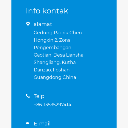
Info kontak
alamat

Gedung Pabrik Chen
Hongxin 2, Zona
Pengembangan
Gaotian, Desa Liansha
Shangliang, Kutha
Danzao, Foshan
Guangdong China
Telp

+86-13535297414
E-mail
