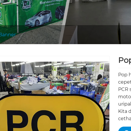
Banner
Pop
Pop h
cepet
PCR s
moton
uripa
Kita 
cetha