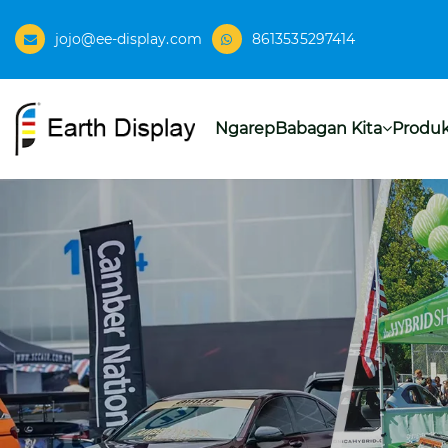
jojo@ee-display.com
8613535297414
Ngarep
Babagan Kita
Produ