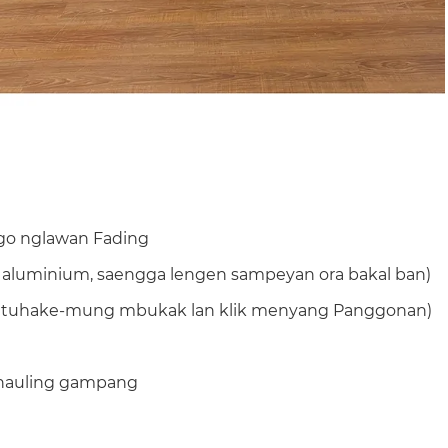
go nglawan Fading
g aluminium, saengga lengen sampeyan ora bakal ban)
dibutuhake-mung mbukak lan klik menyang Panggonan)
o hauling gampang