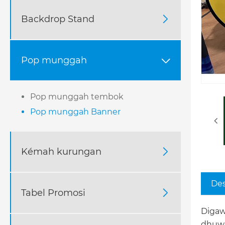
Backdrop Stand

Pop munggah

Pop munggah tembok
Pop munggah Banner
Kémah kurungan

Des
Tabel Promosi

Digaw
dhuwu