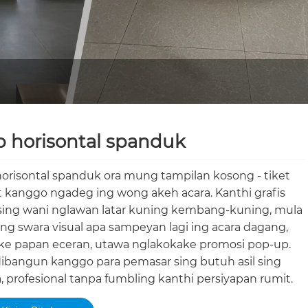
 horisontal spanduk
orisontal spanduk ora mung tampilan kosong - tiket
 kanggo ngadeg ing wong akeh acara. Kanthi grafis
ing wani nglawan latar kuning kembang-kuning, mula
g swara visual apa sampeyan lagi ing acara dagang,
ke papan eceran, utawa nglakokake promosi pop-up.
dibangun kanggo para pemasar sing butuh asil sing
, profesional tanpa fumbling kanthi persiyapan rumit.