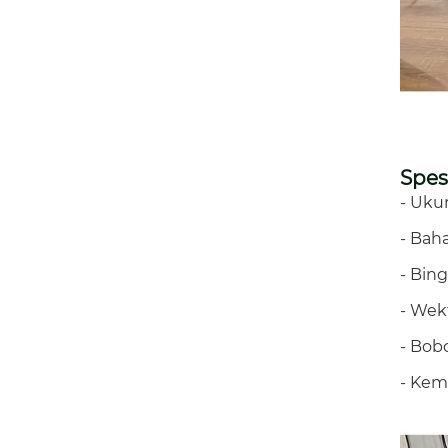
Spes
- Ukur
- Bah
- Bin
- Wek
- Bobo
- Kem