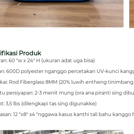
ifikasi Produk
an: 60 "w x 24" H (ukuran adat uga bisa)
an: 600D polyester nganggo percetakan UV-kunci kang
gkai: Rod Fiberglass 8MM (20% luwih entheng tinimban
tu persiyapan: 2-3 menit mung (ora ana piranti sing 
t: 3,5 lbs (dilengkapi tas sing digunakke)
asan: 12 "x8" x4 "nggawa kasus kanthi tali bahu kangg