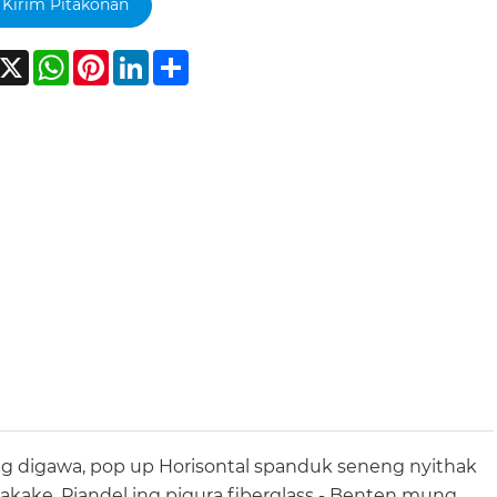
Kirim Pitakonan
acebook
X
WhatsApp
Pinterest
LinkedIn
Share
ng digawa, pop up Horisontal spanduk seneng nyithak
kake. Piandel ing pigura fiberglass - Benten mung