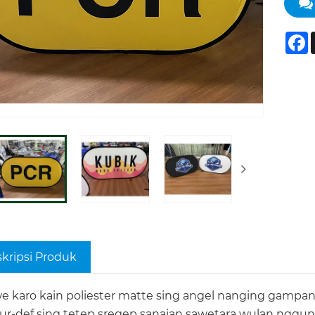
F
kripsi Produk
e karo kain poliester matte sing angel nanging gampa
r-def sing tetep sregep sanajan sawetara wulan ngguna