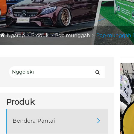
Ngarep
Produk
Pop munggah
Pop munggah 
Produk
Bendera Pantai
