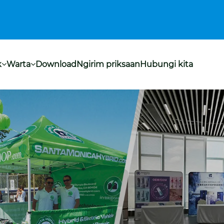
k
Warta
Download
Ngirim priksaan
Hubungi kita